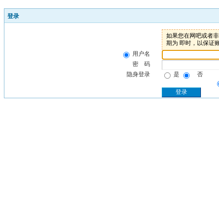
登录
如果您在网吧或者非个
期为 即时，以保证
用户名
密 码
隐身登录
是
否