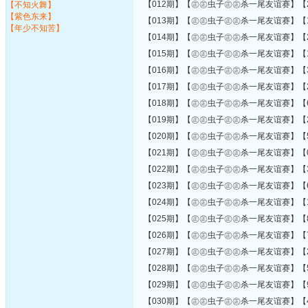
【012期】【㊣㊣虫子㊣㊣杀一尾友谊赛】【2
【不知火舞】
【紫色东来】
【013期】【㊣㊣虫子㊣㊣杀一尾友谊赛】【1
【年少不知苦】
【014期】【㊣㊣虫子㊣㊣杀一尾友谊赛】【2
【015期】【㊣㊣虫子㊣㊣杀一尾友谊赛】【1
【016期】【㊣㊣虫子㊣㊣杀一尾友谊赛】【3
【017期】【㊣㊣虫子㊣㊣杀一尾友谊赛】【2
【018期】【㊣㊣虫子㊣㊣杀一尾友谊赛】【6
【019期】【㊣㊣虫子㊣㊣杀一尾友谊赛】【2
【020期】【㊣㊣虫子㊣㊣杀一尾友谊赛】【5
【021期】【㊣㊣虫子㊣㊣杀一尾友谊赛】【0
【022期】【㊣㊣虫子㊣㊣杀一尾友谊赛】【3
【023期】【㊣㊣虫子㊣㊣杀一尾友谊赛】【6
【024期】【㊣㊣虫子㊣㊣杀一尾友谊赛】【1
【025期】【㊣㊣虫子㊣㊣杀一尾友谊赛】【8
【026期】【㊣㊣虫子㊣㊣杀一尾友谊赛】【7
【027期】【㊣㊣虫子㊣㊣杀一尾友谊赛】【2
【028期】【㊣㊣虫子㊣㊣杀一尾友谊赛】【5
【029期】【㊣㊣虫子㊣㊣杀一尾友谊赛】【9
【030期】【㊣㊣虫子㊣㊣杀一尾友谊赛】【4