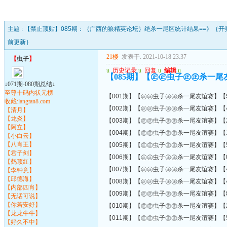
主题 :
【禁止顶贴】085期：｛广西的狼精英论坛｝绝杀一尾区统计结果==》｛开
前更新｝
21楼
发表于: 2021-10-18 23:37
【
虫子
】
u
历史记录
u
回复
u
编辑
u
【085期】【㊣㊣虫子㊣㊣杀一尾友
↓071期-080期总结↓
至尊十码内状元榜
【001期】【㊣㊣虫子㊣㊣杀一尾友谊赛】【5
收藏:langtan8.com
【002期】【㊣㊣虫子㊣㊣杀一尾友谊赛】【4
【清月】
【龙炎】
【003期】【㊣㊣虫子㊣㊣杀一尾友谊赛】【2
【阿立】
【004期】【㊣㊣虫子㊣㊣杀一尾友谊赛】【1
【小白云】
【八肖王】
【005期】【㊣㊣虫子㊣㊣杀一尾友谊赛】【5
【君子剑】
【006期】【㊣㊣虫子㊣㊣杀一尾友谊赛】【0
【鹤顶红】
【007期】【㊣㊣虫子㊣㊣杀一尾友谊赛】【4
【李钟意】
【邱德海】
【008期】【㊣㊣虫子㊣㊣杀一尾友谊赛】【4
【内部四肖】
【009期】【㊣㊣虫子㊣㊣杀一尾友谊赛】【8
【无话可说】
【你若安好】
【010期】【㊣㊣虫子㊣㊣杀一尾友谊赛】【2
【龙龙牛牛】
【011期】【㊣㊣虫子㊣㊣杀一尾友谊赛】【5
【好久不中】