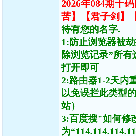
2026年084期
苦】【君子剑】
待有您的名字.
1:防止浏览器被
除浏览记录”所有
打开即可
2:路由器1-2天
以免误拦此类型
站）
3:百度搜"如何修
为“114.114.11