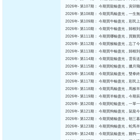
2026年- 第107期： 今期買龍輸盡光，
2026年- 第108期： 今期買馬輸盡光，
2026年- 第109期： 今期買牛輸盡光，
2026年- 第110期： 今期買牛輸盡光，
2026年- 第111期： 今期買哪輸盡光，
2026年- 第112期： 今期買猴輸盡光，
2026年- 第113期： 今期買牛輸盡光，
2026年- 第114期： 今期買龍輸盡光，
2026年- 第115期： 今期買蛇輸盡光，
2026年- 第116期： 今期買鼠輸盡光，
2026年- 第117期： 今期買牛輸盡光，
2026年- 第118期： 今期買馬輸盡光，
2026年- 第119期： 今期買羊輸盡光，
2026年- 第120期： 今期買蛇輸盡光，
2026年- 第121期： 今期買狗輸盡光，
2026年- 第122期： 今期買豬輸盡光，
2026年- 第123期： 今期買狗輸盡光，
2026年- 第124期： 今期買鼠輸盡光，