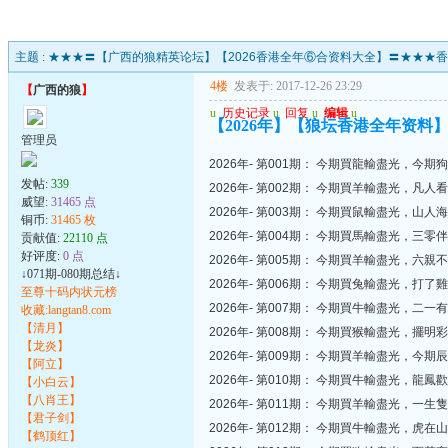
主题 :
★★★〓【广西的狼精英论坛】【2026香港全年⑥合资料大全】〓★★★
4楼
发表于: 2017-12-26 23:29
【
广西的狼
】
u
历史记录
u
回复
u
编辑
u
【2026年】【狼坛香港全年资料】
管理员
2026年- 第001期： 今期買龍輸盡光，
发帖:
339
2026年- 第002期： 今期買羊輸盡光，
威望:
31465 点
2026年- 第003期： 今期買鼠輸盡光，
铜币:
31465 枚
2026年- 第004期： 今期買馬輸盡光，
贡献值:
22110 点
好评度:
0 点
2026年- 第005期： 今期買羊輸盡光，
↓071期-080期总结↓
2026年- 第006期： 今期買兔輸盡光，
至尊十码内状元榜
2026年- 第007期： 今期買牛輸盡光，
收藏:langtan8.com
【清月】
2026年- 第008期： 今期買猴輸盡光，
【龙炎】
2026年- 第009期： 今期買羊輸盡光，
【阿立】
2026年- 第010期： 今期買牛輸盡光，
【小白云】
【八肖王】
2026年- 第011期： 今期買羊輸盡光，
【君子剑】
2026年- 第012期： 今期買牛輸盡光，
【鹤顶红】