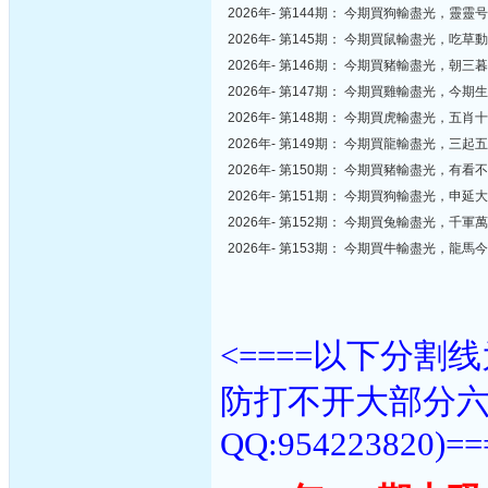
2026年- 第144期： 今期買狗輸盡光，
2026年- 第145期： 今期買鼠輸盡光，
2026年- 第146期： 今期買豬輸盡光，
2026年- 第147期： 今期買雞輸盡光，
2026年- 第148期： 今期買虎輸盡光，
2026年- 第149期： 今期買龍輸盡光，
2026年- 第150期： 今期買豬輸盡光，
2026年- 第151期： 今期買狗輸盡光，
2026年- 第152期： 今期買兔輸盡光，
2026年- 第153期： 今期買牛輸盡光，
<====以下分
防打不开大部分
QQ:954223820)==