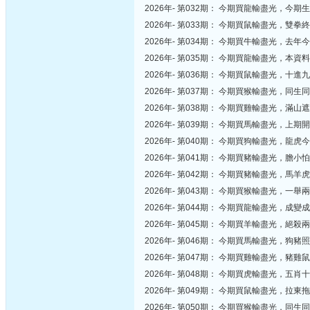
2026年- 第032期： 今期買龍輸盡光，
2026年- 第033期： 今期買鼠輸盡光，
2026年- 第034期： 今期買牛輸盡光，
2026年- 第035期： 今期買龍輸盡光，
2026年- 第036期： 今期買鼠輸盡光，
2026年- 第037期： 今期買猴輸盡光，
2026年- 第038期： 今期買雞輸盡光，
2026年- 第039期： 今期買馬輸盡光，
2026年- 第040期： 今期買狗輸盡光，
2026年- 第041期： 今期買豬輸盡光，
2026年- 第042期： 今期買豬輸盡光，
2026年- 第043期： 今期買猴輸盡光，
2026年- 第044期： 今期買龍輸盡光，
2026年- 第045期： 今期買羊輸盡光，
2026年- 第046期： 今期買馬輸盡光，
2026年- 第047期： 今期買雞輸盡光，
2026年- 第048期： 今期買虎輸盡光，
2026年- 第049期： 今期買鼠輸盡光，
2026年- 第050期： 今期買猴輸盡光，