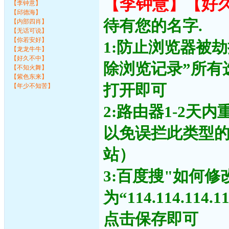
【李钟意】【好
【李钟意】
【邱德海】
待有您的名字.
【内部四肖】
【无话可说】
【你若安好】
1:防止浏览器被
【龙龙牛牛】
【好久不中】
除浏览记录”所有
【不知火舞】
【紫色东来】
打开即可
【年少不知苦】
2:路由器1-2天
以免误拦此类型
站）
3:百度搜"如何修
为“114.114.11
点击保存即可