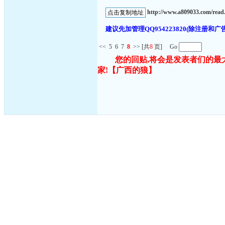
http://www.a809033.com/re
建议先加管理QQ954223820(除注
<<
5
6
7
8
>>
[共
8
页] Go
您的回贴,将会是发表者们的最
家!
【广西的狼】