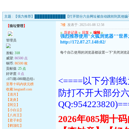
主题 :
【强力推荐】████████████【打开部分六合网址被自动跳转到其他骗子
7楼
发表于: 2023-01-08 12:58
【
狼坛管理
】
u
历史记录
u
回复
u
编辑
u
强烈推荐使用"火狐浏览器""世界
管理员
http://172.87.27.148:82/
每个自己使用的浏览器都设置一下“关闭浏览
发帖:
318
威望:
86500 点
铜币:
86500 枚
贡献值:
25 点
好评度:
0 点
<====以下分
↓071期-080期总结↓
至尊十码内状元榜
收藏:langtan8.com
防打不开大部分
【清月】
【龙炎】
QQ:954223820)==
【阿立】
【小白云】
【八肖王】
2026年085期
【君子剑】
【鹤顶红】