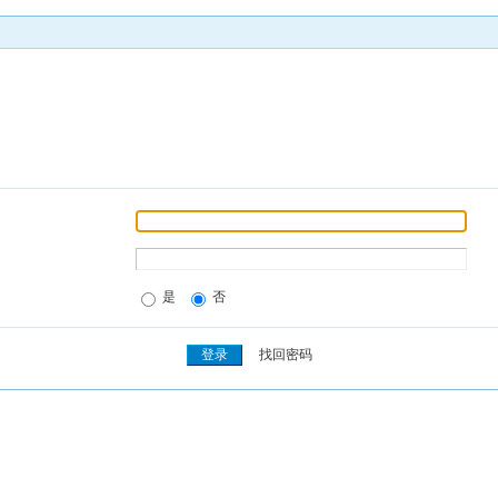
是
否
找回密码