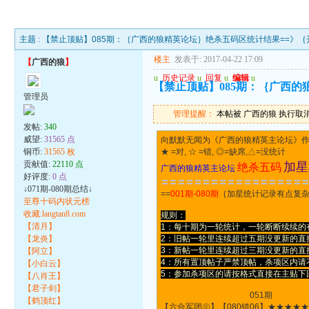
主题 :
【禁止顶贴】085期：｛广西的狼精英论坛｝绝杀五码区统计结果==》
楼主
发表于: 2017-04-22 17:09
【
广西的狼
】
u
历史记录
u
回复
u
编辑
u
【禁止顶贴】085期：｛广西
管理员
管理提醒：
本帖被 广西的狼 执行取消锁定
发帖:
340
威望:
31565 点
向默默无闻为《广西的狼精英主论坛》作
铜币:
31565 枚
★ =对, ☆ =错, ◎=缺席,△=没统计
贡献值:
22110 点
加星
绝杀五码
广西的狼精英主论坛
好评度:
0 点
〓〓〓〓〓〓〓〓〓〓〓〓〓〓〓〓〓
↓071期-080期总结↓
==
001期-080期
｛加星统计记录有点复杂，
至尊十码内状元榜
收藏:langtan8.com
规则：
【清月】
1：每十期为一轮统计，一轮断断续续的
【龙炎】
2：旧帖一轮里连续超过五期没更新的直
3：新帖一轮里连续超过三期没更新的直
【阿立】
4：所有置顶帖子严禁顶帖，杀项区内请
【小白云】
5：参加杀项区的请按格式直接在主贴
【八肖王】
【君子剑】
051期 061期
【鹤顶红】
【六合军团㊣】【080错06】★★★★