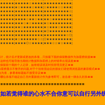
★★★★★★|★★★★★☆★★★★|★★★★★★★★★★|
★★★★★★|★☆★★★★☆★★★|☆★★★★☆☆★★★|
★★★★★★|★★★★★★★★★★|★★★★★★★★★☆|
★★★★★★|★★★★★★★★★★|★★★★★★★★★★|
★★★★★★|★★★★☆★★☆★★|★★☆★★★★★★★|
★★★★★★|★★★☆★☆★★★★|★☆★★★★★★★★|
★★★★★★|★★☆★★★★★★★|★☆★★★☆★★★★|
★★★★★★|★★★★★★★★★★|★◎★★★★★★★★|
★★★★★★|★★★★★★★★★★|★★★★★★★★☆◎|
★★★★★★|★☆★★★★★★☆☆|◎★★★★★★★★★|
★★★★★★|★★★★◎☆★★★★|★★★☆☆★☆★★★|
统计，统计后才更新或更改的杀项，只按最下面的保留数据作为加星榜依据〓〓
，这样也可能导致当期统计数据和加星榜上的对错率出现误差〓〓
能保留前十期的个人记录，如有错误请及时找管理员更正〓〓
加星榜显示不整齐的问题,对于个别有强迫症的朋友们请使用浏览器的兼容模式〓〓
榜内为准，参赛者标题贴不接受非议〓〓
为哪位杀项不稳定自己另外重新统计作为参考即可，攻击者一律永久封杀〓〓
〓〓〓〓〓〓〓〓〓〓〓〓〓〓〓〓〓〓〓〓〓〓〓〓〓〓〓〓〓〓〓
，如若觉得谁的心水不合你意可以自行另外