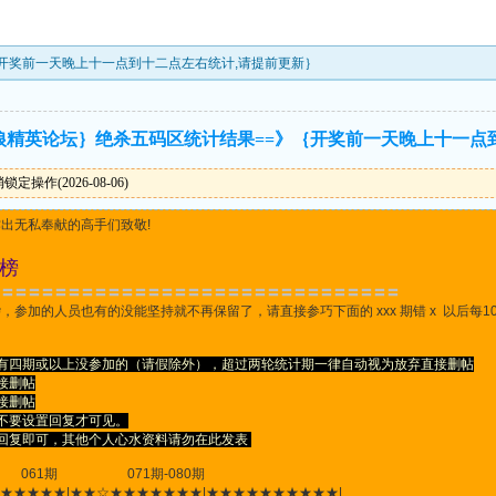
｛开奖前一天晚上十一点到十二点左右统计,请提前更新｝
的狼精英论坛｝绝杀五码区统计结果==》｛开奖前一天晚上十一点
操作(2026-08-06)
出无私奉献的高手们致敬!
榜
〓〓〓〓〓〓〓〓〓〓〓〓〓〓〓〓〓〓〓〓〓〓〓〓〓〓〓〓〓〓〓
参加的人员也有的没能坚持就不再保留了，请直接参巧下面的 xxx 期错 x 以后每10
有四期或以上没参加的（请假除外），超过两轮统计期一律自动视为放弃直接删帖
接删帖
接删帖
不要设置回复才可见。
下回复即可，其他个人心水资料请勿在此发表
 071期-080期
★★★★★★|★★☆★★★★★★★|★★★★★★★★★★|