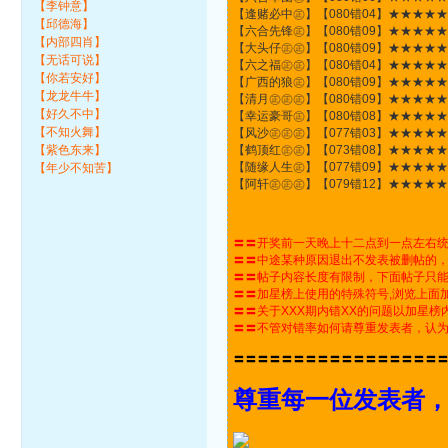
【李钟意】
【逢赌必中㊣】【080错04】★★★★
【邱德海】
【六合先锋㊣】【080错09】★★★★
【内部四肖】
【大头仔㊣㊣】【080错09】★★★★
【无话可说】
【六之福㊣㊣】【080错04】★★★★
【你若安好】
【广西的狼㊣】【080错09】★★★★
【龙龙牛牛】
【清月㊣㊣㊣】【080错09】★★★★
【好久不中】
【幸运豪哥㊣】【080错08】★★★★
【不知火舞】
【风沙㊣㊣㊣】【077错03】★★★★
【紫色东来】
【鹤顶红㊣㊣】【073错08】★★★★
【随缘人生㊣】【077错09】★★★★
【年少不知苦】
【阿轩㊣㊣㊣】【079错12】★★★★
〓〓开奖前一天晚上十二点到一点左右
〓〓中途某种原因退出不发表被删帖的
〓〓帖子内容长度有限制，下面帖子只
〓〓加星榜上使用的特殊符号,浏览上面
〓〓关于XXX期内错XX的问题以加星
〓〓不管对错率如何请尊重发表者，认
〓〓〓〓〓〓〓〓〓〓〓〓〓〓〓〓〓
尊重每一位发表者