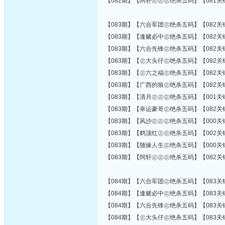
【082期】【阿轩㊣㊣㊣绝杀五码】【081关错12】
【083期】【六合军团㊣绝杀五码】【082关错04】
【083期】【逢赌必中㊣绝杀五码】【082关错04】
【083期】【六合先锋㊣绝杀五码】【082关错10】
【083期】【㊣大头仔㊣绝杀五码】【082关错09】
【083期】【㊣六之福㊣绝杀五码】【082关错04】
【083期】【广西的狼㊣绝杀五码】【082关错09】
【083期】【清月㊣㊣㊣绝杀五码】【001关错00】
【083期】【幸运豪哥㊣绝杀五码】【082关错08】
【083期】【风沙㊣㊣㊣绝杀五码】【000关错00】
【083期】【鹤顶红㊣㊣绝杀五码】【002关错00】
【083期】【随缘人生㊣绝杀五码】【000关错00】
【083期】【阿轩㊣㊣㊣绝杀五码】【082关错12】
【084期】【六合军团㊣绝杀五码】【083关错05】
【084期】【逢赌必中㊣绝杀五码】【083关错04】
【084期】【六合先锋㊣绝杀五码】【083关错10】
【084期】【㊣大头仔㊣绝杀五码】【083关错09】