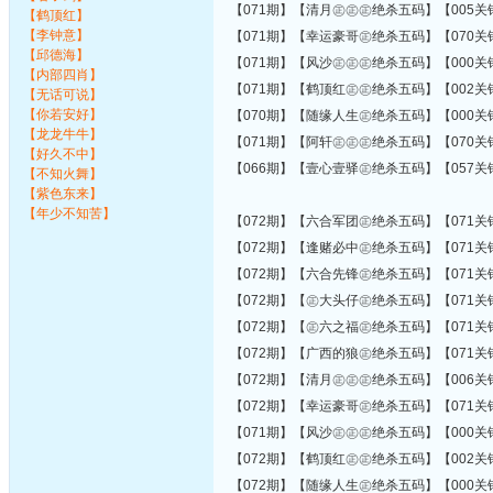
【071期】【清月㊣㊣㊣绝杀五码】【005关错00】
【鹤顶红】
【李钟意】
【071期】【幸运豪哥㊣绝杀五码】【070关错06】
【邱德海】
【071期】【风沙㊣㊣㊣绝杀五码】【000关错00】
【内部四肖】
【071期】【鹤顶红㊣㊣绝杀五码】【002关错00】
【无话可说】
【你若安好】
【070期】【随缘人生㊣绝杀五码】【000关错00】1
【龙龙牛牛】
【071期】【阿轩㊣㊣㊣绝杀五码】【070关错09】
【好久不中】
【066期】【壹心壹驿㊣绝杀五码】【057关错08】
【不知火舞】
【紫色东来】
【年少不知苦】
【072期】【六合军团㊣绝杀五码】【071关错04】
【072期】【逢赌必中㊣绝杀五码】【071关错03】
【072期】【六合先锋㊣绝杀五码】【071关错07】
【072期】【㊣大头仔㊣绝杀五码】【071关错08】
【072期】【㊣六之福㊣绝杀五码】【071关错04】
【072期】【广西的狼㊣绝杀五码】【071关错08】
【072期】【清月㊣㊣㊣绝杀五码】【006关错00】4
【072期】【幸运豪哥㊣绝杀五码】【071关错06】
【071期】【风沙㊣㊣㊣绝杀五码】【000关错00】0
【072期】【鹤顶红㊣㊣绝杀五码】【002关错00】
【072期】【随缘人生㊣绝杀五码】【000关错00】