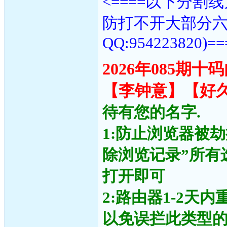
<====以下分
防打不开大部分
QQ:954223820)==
2026年085期
【李钟意】【好
待有您的名字.
1:防止浏览器被
除浏览记录”所有
打开即可
2:路由器1-2天
以免误拦此类型