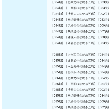
【084期】【㊣六之福㊣绝杀五码】【083关错04】
【084期】【广西的狼㊣绝杀五码】【083关错09】
【084期】【清月㊣㊣㊣绝杀五码】【002关错00】
【084期】【幸运豪哥㊣绝杀五码】【083关错08】
【084期】【风沙㊣㊣㊣绝杀五码】【000关错00】
【084期】【鹤顶红㊣㊣绝杀五码】【002关错00】
【084期】【随缘人生㊣绝杀五码】【000关错00】
【084期】【阿轩㊣㊣㊣绝杀五码】【083关错12】
【085期】【六合军团㊣绝杀五码】【084关错05】
【085期】【逢赌必中㊣绝杀五码】【084关错04】
【085期】【六合先锋㊣绝杀五码】【084关错10】
【085期】【㊣大头仔㊣绝杀五码】【084关错09】
【086期】【㊣六之福㊣绝杀五码】【084关错05】
【085期】【广西的狼㊣绝杀五码】【084关错09】
【085期】【清月㊣㊣㊣绝杀五码】【003关错00】
【085期】【幸运豪哥㊣绝杀五码】【084关错08】
【085期】【风沙㊣㊣㊣绝杀五码】【000关错00】
【085期】【鹤顶红㊣㊣绝杀五码】【002关错00】